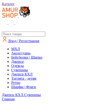
Каталог
Вход | Регистрация
MXЛ
Аксессуары
Бейсболки | Шапки
Джерси
Одежда
Сувениры
Джерси КХЛ
Тигрята - детям
Ретро
Шарфы | Флаги
Джерси КХЛ
Сувениры
Главная