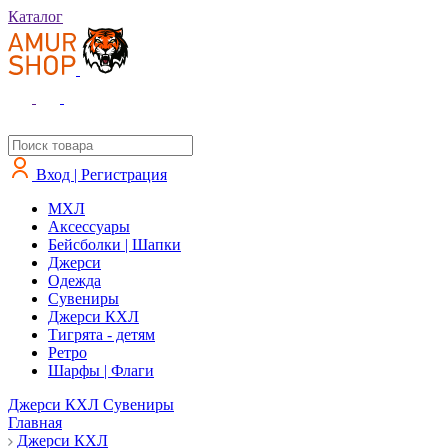
Каталог
Вход | Регистрация
MXЛ
Аксессуары
Бейсболки | Шапки
Джерси
Одежда
Сувениры
Джерси КХЛ
Тигрята - детям
Ретро
Шарфы | Флаги
Джерси КХЛ
Сувениры
Главная
Джерси КХЛ