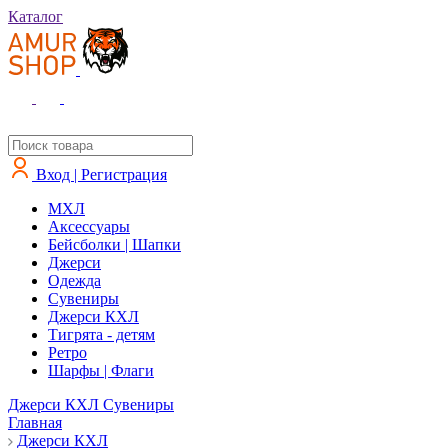
Каталог
Вход | Регистрация
MXЛ
Аксессуары
Бейсболки | Шапки
Джерси
Одежда
Сувениры
Джерси КХЛ
Тигрята - детям
Ретро
Шарфы | Флаги
Джерси КХЛ
Сувениры
Главная
Джерси КХЛ