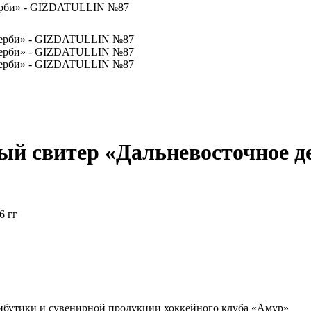
дерби» - GIZDATULLIN №87
ый свитер «Дальневосточное 
6 гг
ибутики и сувенирной продукции хоккейного клуба «Амур»