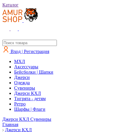
Каталог
Вход | Регистрация
MXЛ
Аксессуары
Бейсболки | Шапки
Джерси
Одежда
Сувениры
Джерси КХЛ
Тигрята - детям
Ретро
Шарфы | Флаги
Джерси КХЛ
Сувениры
Главная
Джерси КХЛ