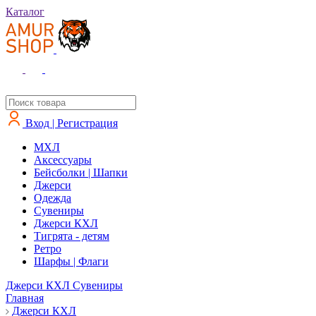
Каталог
Вход | Регистрация
MXЛ
Аксессуары
Бейсболки | Шапки
Джерси
Одежда
Сувениры
Джерси КХЛ
Тигрята - детям
Ретро
Шарфы | Флаги
Джерси КХЛ
Сувениры
Главная
Джерси КХЛ