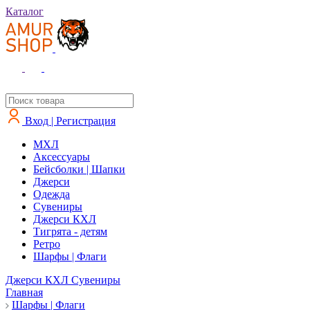
Каталог
Вход | Регистрация
MXЛ
Аксессуары
Бейсболки | Шапки
Джерси
Одежда
Сувениры
Джерси КХЛ
Тигрята - детям
Ретро
Шарфы | Флаги
Джерси КХЛ
Сувениры
Главная
Шарфы | Флаги