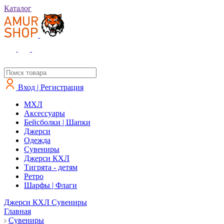
Каталог
Вход | Регистрация
MXЛ
Аксессуары
Бейсболки | Шапки
Джерси
Одежда
Сувениры
Джерси КХЛ
Тигрята - детям
Ретро
Шарфы | Флаги
Джерси КХЛ
Сувениры
Главная
Сувениры