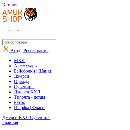
Каталог
Вход | Регистрация
MXЛ
Аксессуары
Бейсболки | Шапки
Джерси
Одежда
Сувениры
Джерси КХЛ
Тигрята - детям
Ретро
Шарфы | Флаги
Джерси КХЛ
Сувениры
Главная