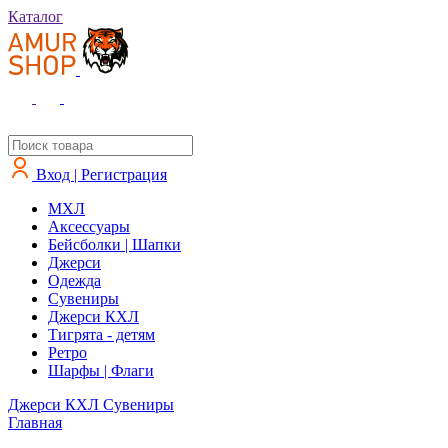
Каталог
Вход | Регистрация
MXЛ
Аксессуары
Бейсболки | Шапки
Джерси
Одежда
Сувениры
Джерси КХЛ
Тигрята - детям
Ретро
Шарфы | Флаги
Джерси КХЛ
Сувениры
Главная