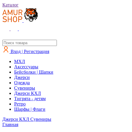
Каталог
Вход | Регистрация
MXЛ
Аксессуары
Бейсболки | Шапки
Джерси
Одежда
Сувениры
Джерси КХЛ
Тигрята - детям
Ретро
Шарфы | Флаги
Джерси КХЛ
Сувениры
Главная