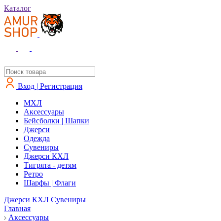
Каталог
Вход | Регистрация
MXЛ
Аксессуары
Бейсболки | Шапки
Джерси
Одежда
Сувениры
Джерси КХЛ
Тигрята - детям
Ретро
Шарфы | Флаги
Джерси КХЛ
Сувениры
Главная
Аксессуары