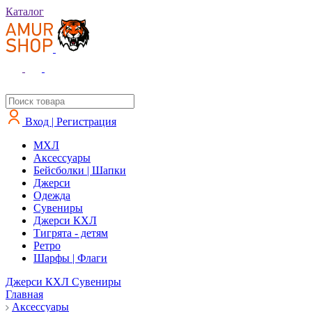
Каталог
Вход | Регистрация
MXЛ
Аксессуары
Бейсболки | Шапки
Джерси
Одежда
Сувениры
Джерси КХЛ
Тигрята - детям
Ретро
Шарфы | Флаги
Джерси КХЛ
Сувениры
Главная
Аксессуары