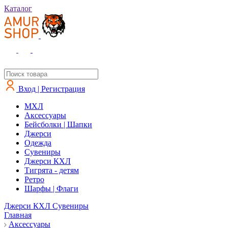
Каталог
Вход | Регистрация
MXЛ
Аксессуары
Бейсболки | Шапки
Джерси
Одежда
Сувениры
Джерси КХЛ
Тигрята - детям
Ретро
Шарфы | Флаги
Джерси КХЛ
Сувениры
Главная
Аксессуары