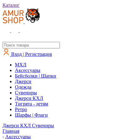
Каталог
Вход | Регистрация
MXЛ
Аксессуары
Бейсболки | Шапки
Джерси
Одежда
Сувениры
Джерси КХЛ
Тигрята - детям
Ретро
Шарфы | Флаги
Джерси КХЛ
Сувениры
Главная
Аксессуары