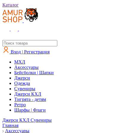
Каталог
Вход | Регистрация
MXЛ
Аксессуары
Бейсболки | Шапки
Джерси
Одежда
Сувениры
Джерси КХЛ
Тигрята - детям
Ретро
Шарфы | Флаги
Джерси КХЛ
Сувениры
Главная
Аксессуары