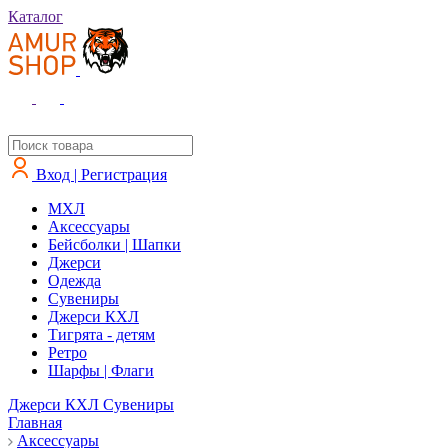
Каталог
Вход | Регистрация
MXЛ
Аксессуары
Бейсболки | Шапки
Джерси
Одежда
Сувениры
Джерси КХЛ
Тигрята - детям
Ретро
Шарфы | Флаги
Джерси КХЛ
Сувениры
Главная
Аксессуары