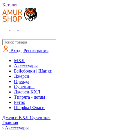
Каталог
Вход | Регистрация
MXЛ
Аксессуары
Бейсболки | Шапки
Джерси
Одежда
Сувениры
Джерси КХЛ
Тигрята - детям
Ретро
Шарфы | Флаги
Джерси КХЛ
Сувениры
Главная
Аксессуары