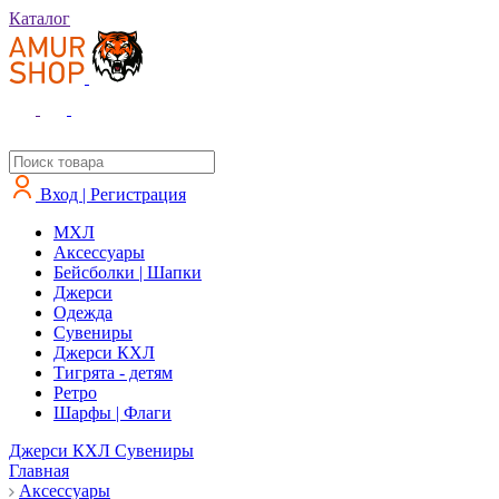
Каталог
Вход | Регистрация
MXЛ
Аксессуары
Бейсболки | Шапки
Джерси
Одежда
Сувениры
Джерси КХЛ
Тигрята - детям
Ретро
Шарфы | Флаги
Джерси КХЛ
Сувениры
Главная
Аксессуары