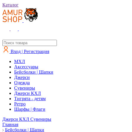
Каталог
Вход | Регистрация
MXЛ
Аксессуары
Бейсболки | Шапки
Джерси
Одежда
Сувениры
Джерси КХЛ
Тигрята - детям
Ретро
Шарфы | Флаги
Джерси КХЛ
Сувениры
Главная
Бейсболки | Шапки