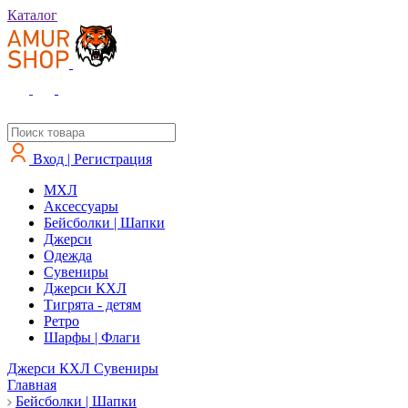
Каталог
Вход | Регистрация
MXЛ
Аксессуары
Бейсболки | Шапки
Джерси
Одежда
Сувениры
Джерси КХЛ
Тигрята - детям
Ретро
Шарфы | Флаги
Джерси КХЛ
Сувениры
Главная
Бейсболки | Шапки