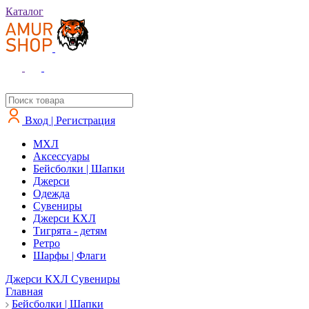
Каталог
Вход | Регистрация
MXЛ
Аксессуары
Бейсболки | Шапки
Джерси
Одежда
Сувениры
Джерси КХЛ
Тигрята - детям
Ретро
Шарфы | Флаги
Джерси КХЛ
Сувениры
Главная
Бейсболки | Шапки