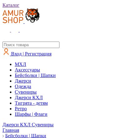
Каталог
Вход | Регистрация
MXЛ
Аксессуары
Бейсболки | Шапки
Джерси
Одежда
Сувениры
Джерси КХЛ
Тигрята - детям
Ретро
Шарфы | Флаги
Джерси КХЛ
Сувениры
Главная
Бейсболки | Шапки