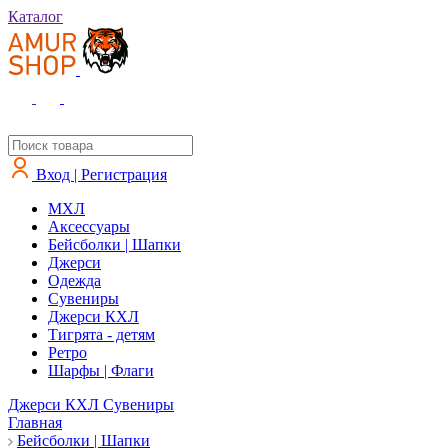
Каталог
Вход | Регистрация
MXЛ
Аксессуары
Бейсболки | Шапки
Джерси
Одежда
Сувениры
Джерси КХЛ
Тигрята - детям
Ретро
Шарфы | Флаги
Джерси КХЛ
Сувениры
Главная
Бейсболки | Шапки