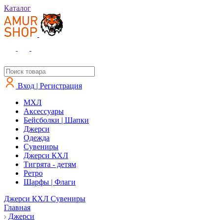
Каталог
Вход | Регистрация
MXЛ
Аксессуары
Бейсболки | Шапки
Джерси
Одежда
Сувениры
Джерси КХЛ
Тигрята - детям
Ретро
Шарфы | Флаги
Джерси КХЛ
Сувениры
Главная
Джерси