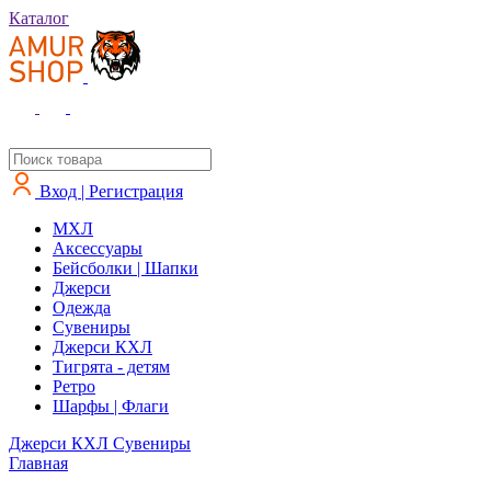
Каталог
Вход | Регистрация
MXЛ
Аксессуары
Бейсболки | Шапки
Джерси
Одежда
Сувениры
Джерси КХЛ
Тигрята - детям
Ретро
Шарфы | Флаги
Джерси КХЛ
Сувениры
Главная