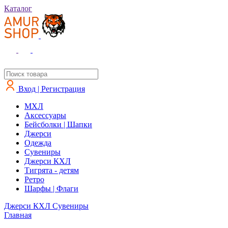
Каталог
Вход | Регистрация
MXЛ
Аксессуары
Бейсболки | Шапки
Джерси
Одежда
Сувениры
Джерси КХЛ
Тигрята - детям
Ретро
Шарфы | Флаги
Джерси КХЛ
Сувениры
Главная