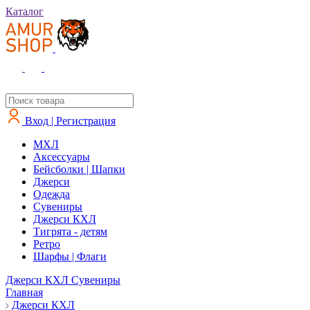
Каталог
Вход | Регистрация
MXЛ
Аксессуары
Бейсболки | Шапки
Джерси
Одежда
Сувениры
Джерси КХЛ
Тигрята - детям
Ретро
Шарфы | Флаги
Джерси КХЛ
Сувениры
Главная
Джерси КХЛ