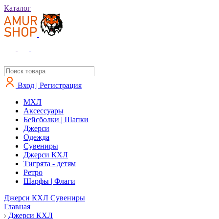
Каталог
Вход | Регистрация
MXЛ
Аксессуары
Бейсболки | Шапки
Джерси
Одежда
Сувениры
Джерси КХЛ
Тигрята - детям
Ретро
Шарфы | Флаги
Джерси КХЛ
Сувениры
Главная
Джерси КХЛ