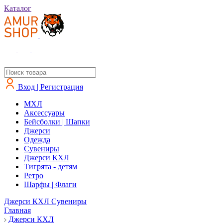
Каталог
Вход | Регистрация
MXЛ
Аксессуары
Бейсболки | Шапки
Джерси
Одежда
Сувениры
Джерси КХЛ
Тигрята - детям
Ретро
Шарфы | Флаги
Джерси КХЛ
Сувениры
Главная
Джерси КХЛ