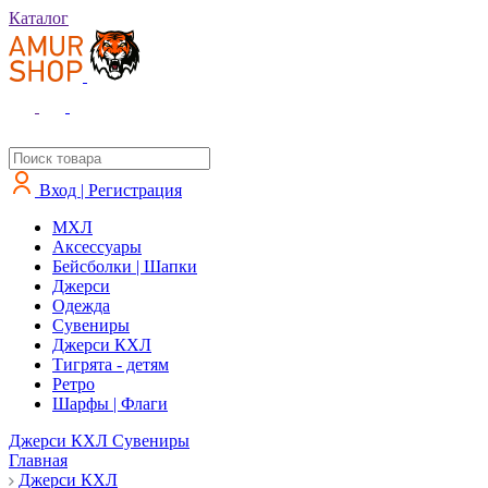
Каталог
Вход | Регистрация
MXЛ
Аксессуары
Бейсболки | Шапки
Джерси
Одежда
Сувениры
Джерси КХЛ
Тигрята - детям
Ретро
Шарфы | Флаги
Джерси КХЛ
Сувениры
Главная
Джерси КХЛ