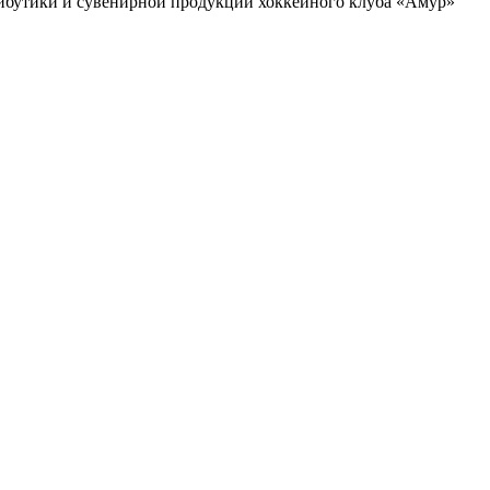
ибутики и сувенирной продукции хоккейного клуба «Амур»