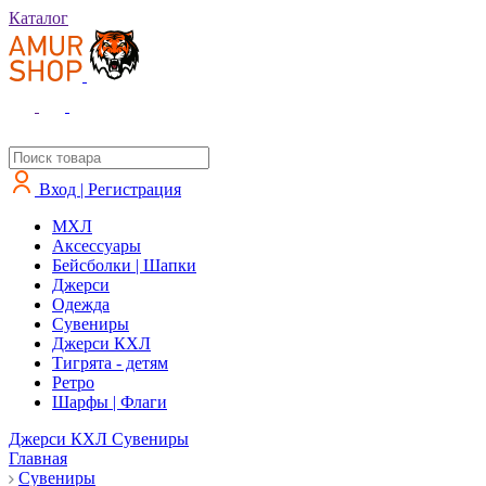
Каталог
Вход | Регистрация
MXЛ
Аксессуары
Бейсболки | Шапки
Джерси
Одежда
Сувениры
Джерси КХЛ
Тигрята - детям
Ретро
Шарфы | Флаги
Джерси КХЛ
Сувениры
Главная
Сувениры