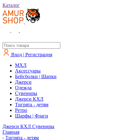
Каталог
Вход | Регистрация
MXЛ
Аксессуары
Бейсболки | Шапки
Джерси
Одежда
Сувениры
Джерси КХЛ
Тигрята - детям
Ретро
Шарфы | Флаги
Джерси КХЛ
Сувениры
Главная
Тигрята - детям