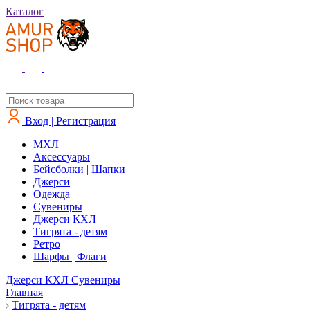
Каталог
Вход | Регистрация
MXЛ
Аксессуары
Бейсболки | Шапки
Джерси
Одежда
Сувениры
Джерси КХЛ
Тигрята - детям
Ретро
Шарфы | Флаги
Джерси КХЛ
Сувениры
Главная
Тигрята - детям