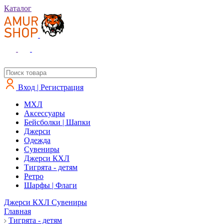
Каталог
Вход | Регистрация
MXЛ
Аксессуары
Бейсболки | Шапки
Джерси
Одежда
Сувениры
Джерси КХЛ
Тигрята - детям
Ретро
Шарфы | Флаги
Джерси КХЛ
Сувениры
Главная
Тигрята - детям