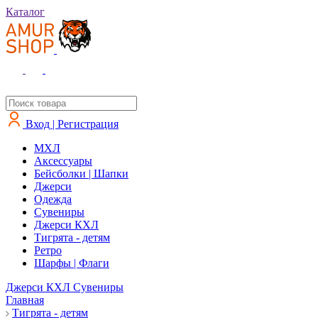
Каталог
Вход | Регистрация
MXЛ
Аксессуары
Бейсболки | Шапки
Джерси
Одежда
Сувениры
Джерси КХЛ
Тигрята - детям
Ретро
Шарфы | Флаги
Джерси КХЛ
Сувениры
Главная
Тигрята - детям