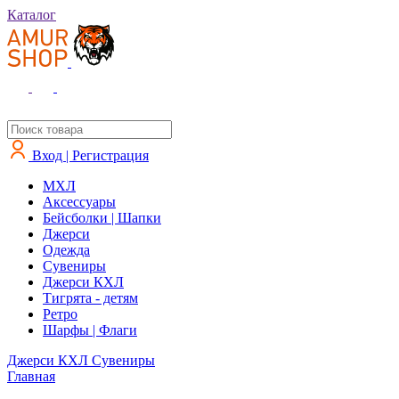
Каталог
Вход | Регистрация
MXЛ
Аксессуары
Бейсболки | Шапки
Джерси
Одежда
Сувениры
Джерси КХЛ
Тигрята - детям
Ретро
Шарфы | Флаги
Джерси КХЛ
Сувениры
Главная