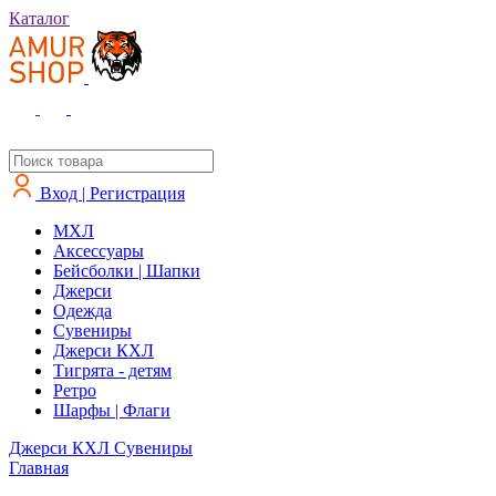
Каталог
Вход | Регистрация
MXЛ
Аксессуары
Бейсболки | Шапки
Джерси
Одежда
Сувениры
Джерси КХЛ
Тигрята - детям
Ретро
Шарфы | Флаги
Джерси КХЛ
Сувениры
Главная