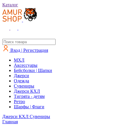
Каталог
Вход | Регистрация
MXЛ
Аксессуары
Бейсболки | Шапки
Джерси
Одежда
Сувениры
Джерси КХЛ
Тигрята - детям
Ретро
Шарфы | Флаги
Джерси КХЛ
Сувениры
Главная