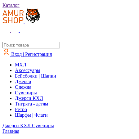
Каталог
Вход | Регистрация
MXЛ
Аксессуары
Бейсболки | Шапки
Джерси
Одежда
Сувениры
Джерси КХЛ
Тигрята - детям
Ретро
Шарфы | Флаги
Джерси КХЛ
Сувениры
Главная