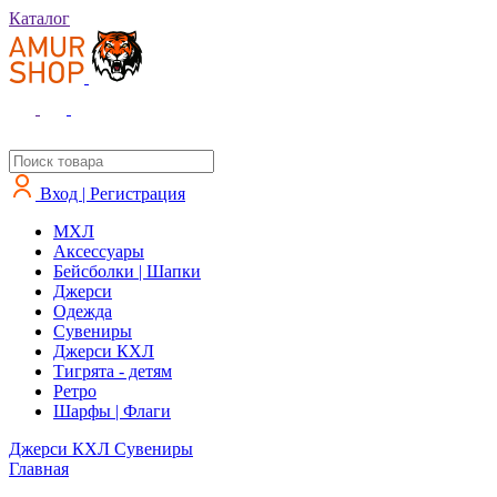
Каталог
Вход | Регистрация
MXЛ
Аксессуары
Бейсболки | Шапки
Джерси
Одежда
Сувениры
Джерси КХЛ
Тигрята - детям
Ретро
Шарфы | Флаги
Джерси КХЛ
Сувениры
Главная