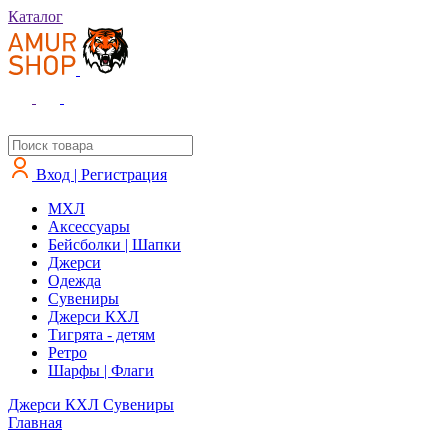
Каталог
Вход | Регистрация
MXЛ
Аксессуары
Бейсболки | Шапки
Джерси
Одежда
Сувениры
Джерси КХЛ
Тигрята - детям
Ретро
Шарфы | Флаги
Джерси КХЛ
Сувениры
Главная